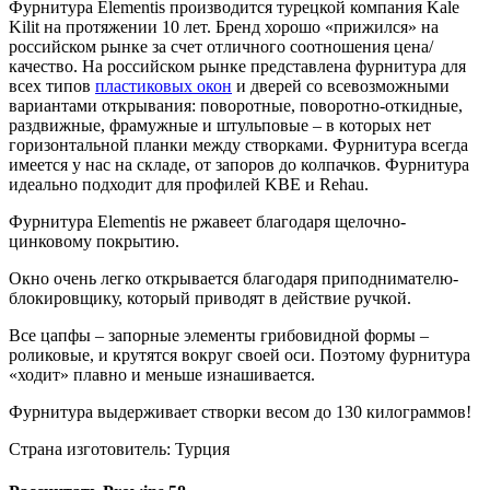
Фурнитура Elementis производится турецкой компания Kale
Kilit на протяжении 10 лет. Бренд хорошо «прижился» на
российском рынке за счет отличного соотношения цена/
качество. На российском рынке представлена фурнитура для
всех типов
пластиковых окон
и дверей со всевозможными
вариантами открывания: поворотные, поворотно-откидные,
раздвижные, фрамужные и штульповые – в которых нет
горизонтальной планки между створками. Фурнитура всегда
имеется у нас на складе, от запоров до колпачков. Фурнитура
идеально подходит для профилей KBE и Rehau.
Фурнитура Elementis не ржавеет благодаря щелочно-
цинковому покрытию.
Окно очень легко открывается благодаря приподнимателю-
блокировщику, который приводят в действие ручкой.
Все цапфы – запорные элементы грибовидной формы –
роликовые, и крутятся вокруг своей оси. Поэтому фурнитура
«ходит» плавно и меньше изнашивается.
Фурнитура выдерживает створки весом до 130 килограммов!
Страна изготовитель: Турция