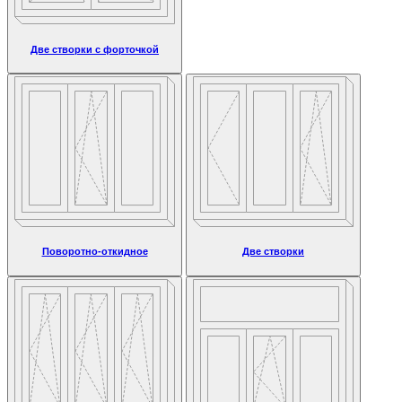
Две створки с форточкой
Поворотно-откидное
Две створки