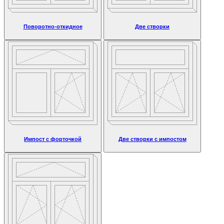
Поворотно-откидное
Две створки
Импост с форточкой
Две створки с импостом