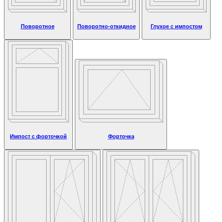
Поворотное
Поворотно-откидное
Глухое с импостом
Импост с форточкой
Форточка