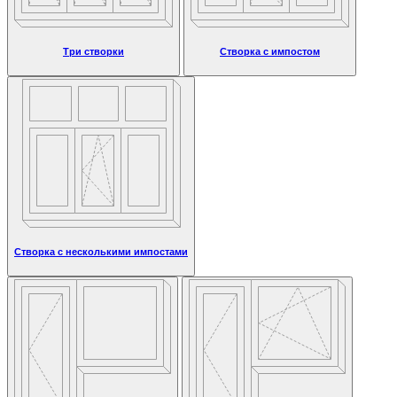
Три створки
Створка с импостом
Створка с несколькими импостами