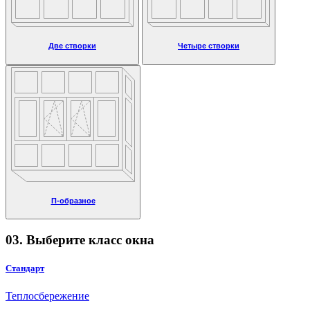
Две створки
Четыре створки
П-образное
03. Выберите класс окна
Стандарт
Теплосбережение