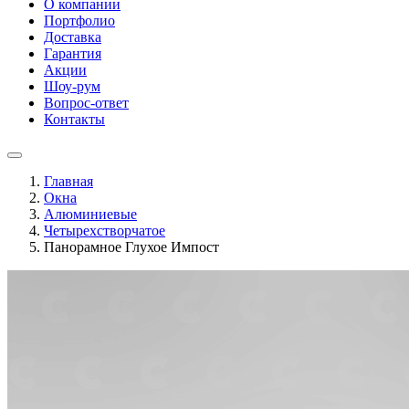
О компании
Портфолио
Доставка
Гарантия
Акции
Шоу-рум
Вопрос-ответ
Контакты
Главная
Окна
Алюминиевые
Четырехстворчатое
Панорамное Глухое Импост