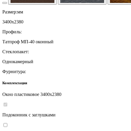
Размер:мм
3400
x
2380
Профиль:
Татпроф МП-40 оконный
Стеклопакет:
Однокамерный
Фурнитура:
Комплектация
Окно пластиковое
3400
x
2380
Подоконник с заглушками