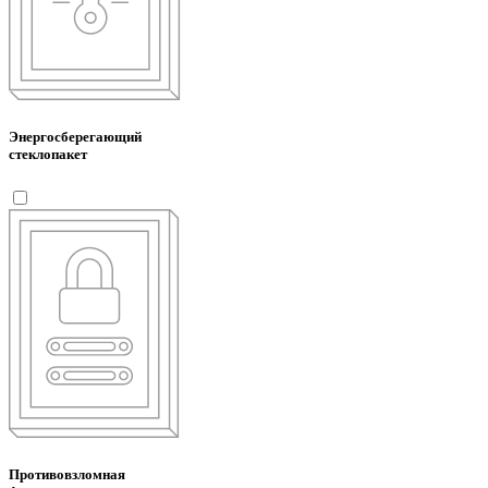
Энергосберегающий
стеклопакет
Противовзломная