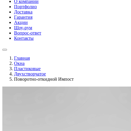
О компании
Портфолио
Доставка
Гарантия
Акции
Шоу-рум
Вопрос-ответ
Контакты
Главная
Окна
Пластиковые
Двухстворчатое
Поворотно-откидной Импост