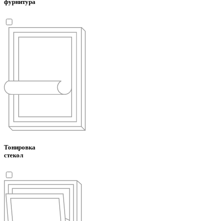
фурнитура
Тонировка
стекол