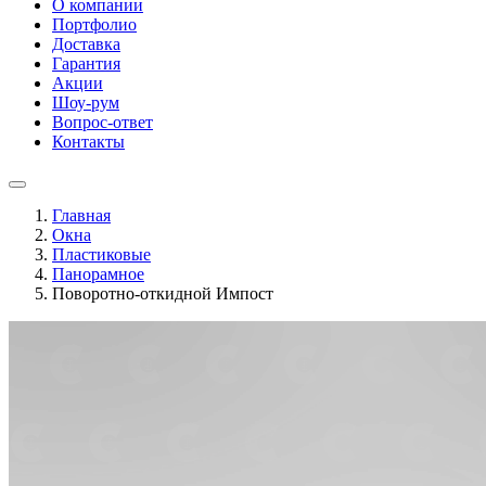
О компании
Портфолио
Доставка
Гарантия
Акции
Шоу-рум
Вопрос-ответ
Контакты
Главная
Окна
Пластиковые
Панорамное
Поворотно-откидной Импост