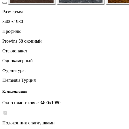
Размер:мм
3400
x
1980
Профиль:
Prowins 58 оконный
Стеклопакет:
Однокамерный
Фурнитура:
Elementis Турция
Комплектация
Окно пластиковое
3400
x
1980
Подоконник с заглушками